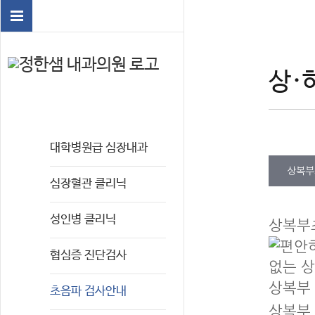
상·
대학병원급 심장내과
상복부
심장혈관 클리닉
성인병 클리닉
상복부
협심증 진단검사
상복부
초음파 검사안내
상복부