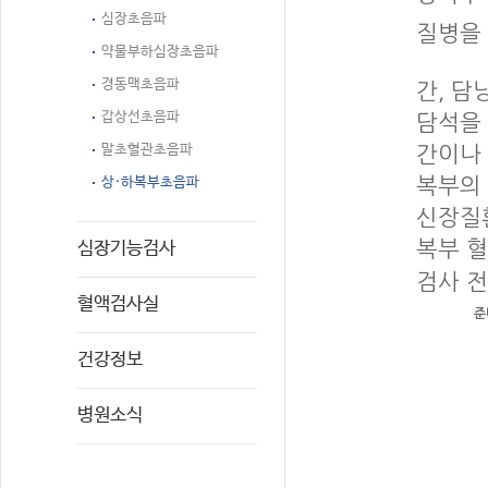
심장초음파
질병을
약물부하심장초음파
경동맥초음파
간, 담
갑상선초음파
담석을
말초혈관초음파
간이나 
상·하복부초음파
복부의 
신장질
복부 혈
심장기능검사
검사 
혈액검사실
준
건강정보
병원소식