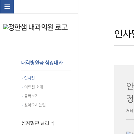
인사
대학병원급 심장내과
인사말
안
의료진 소개
둘러보기
정
찾아오시는길
저희
심장혈관 클리닉