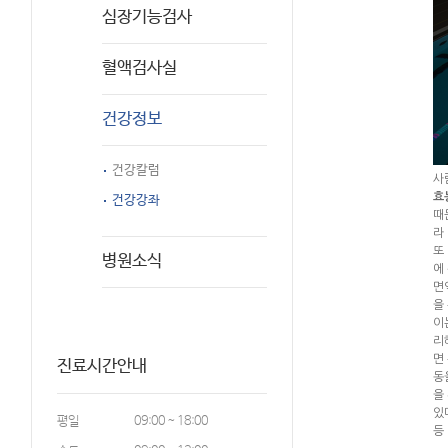
심장기능검사
혈액검사실
건강정보
건강칼럼
사
효
건강강좌
때
라
또
병원소식
에
면
을 
이
리
면
진료시간안내
동
을
있
평일
09:00 ~ 18:00
등