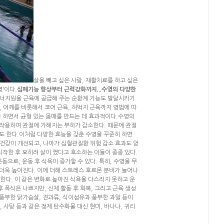
살을 빼고 싶은 사람, 재활치료를 하고 싶은
'이다.
심폐기능 향상부터 근력강화까지...수영의 다양한
에너지원을 근육에 공급해 주는 순환계 기능도 발달시키기
, 어깨를 비롯해서 코어 근육, 허벅지 근육까지 영법에 따
을 하면서 균형 있는 몸매를 만드는 데 효과적이다.수영의
 작용하여 관절에 가해지는 부하가 감소한다. 때문에 관절
도 한다.이처럼 다양한 효능을 갖춘 수영을 꾸준히 하면
건강이 개선되고, 나아가 심혈관질환 위험 감소 효과도 얻
시작한 후 오히려 살이 쪘다고 호소하는 이들이 종종 있다.
동으로, 운동 후 식욕이 증가할 수 있다. 특히, 수영을 무
더욱 높아진다. 이에 더해 스트레스 호르몬 분비가 늘어나
한다. 이 같은 변화로 높아진 식욕을 다스리지 못하고 운
 폭식은 나쁘지만, 신체 활동 후 회복, 그리고 근육 생성
풍부한 닭가슴살, 견과류, 식이섬유과 풍부한 과일 등이
 사탕 등과 같은 정제 탄수화물 대신 현미, 바나나, 귀리