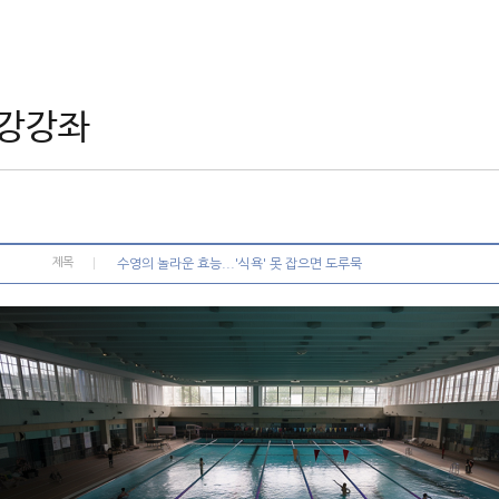
강강좌
제목
수영의 놀라운 효능...'식욕' 못 잡으면 도루묵