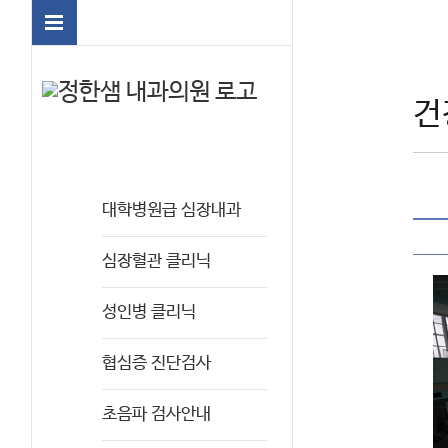
건
대학병원급 심장내과
심장혈관 클리닉
성인병 클리닉
협심증 진단검사
초음파 검사안내